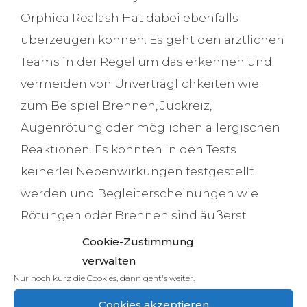
Orphica Realash Hat dabei ebenfalls
überzeugen können. Es geht den ärztlichen
Teams in der Regel um das erkennen und
vermeiden von Unverträglichkeiten wie
zum Beispiel Brennen, Juckreiz,
Augenrötung oder möglichen allergischen
Reaktionen. Es konnten in den Tests
keinerlei Nebenwirkungen festgestellt
werden und Begleiterscheinungen wie
Rötungen oder Brennen sind äußerst
selten.
Cookie-Zustimmung
verwalten
Die Testreihe ergab sehr gute Ergebnisse in
Nur noch kurz die Cookies, dann geht's weiter.
dem Bereich der Wirksamkeit. Die
Cookies akzeptieren