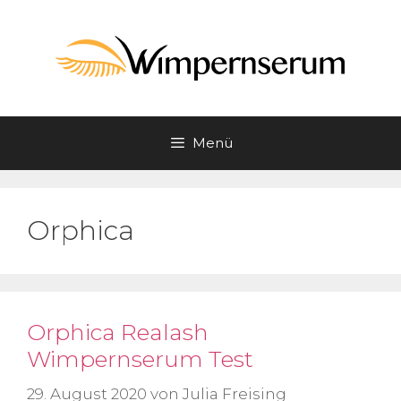
Zum
Inhalt
springen
Menü
Orphica
Orphica Realash
Wimpernserum Test
29. August 2020
von
Julia Freising