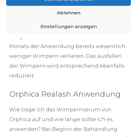
Wimpern wuchsen im Schnitt um 83 %
Ablehnen
länger und fielen um 79 % voller aus. 88 %
Einstellungen anzeigen
aller Probandinnen haben zudem
festgestellt, dass sie innerhalb des ersten
Monats der Anwendung bereits wesentlich
weniger Wimpern verlieren. Das ausfallen
der Wimpern wird entsprechend ebenfalls
reduziert.
Orphica Realash Anwendung
Wie trage ich das Wimpernserum von
Orphica auf und wie lange sollte ich es
anwenden? Bei Beginn der Behandlung