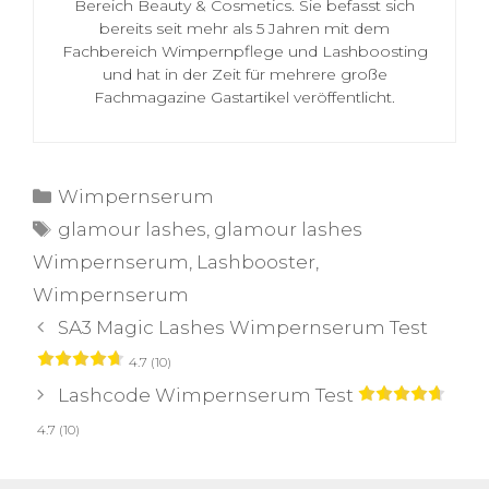
Bereich Beauty & Cosmetics. Sie befasst sich
bereits seit mehr als 5 Jahren mit dem
Fachbereich Wimpernpflege und Lashboosting
und hat in der Zeit für mehrere große
Fachmagazine Gastartikel veröffentlicht.
Kategorien
Wimpernserum
Schlagwörter
glamour lashes
,
glamour lashes
Wimpernserum
,
Lashbooster
,
Wimpernserum
SA3 Magic Lashes Wimpernserum Test
4.7 (10)
Lashcode Wimpernserum Test
4.7 (10)