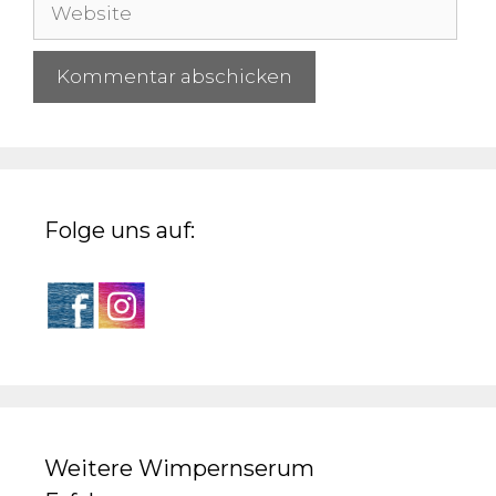
Website
Adresse
Folge uns auf:
Weitere Wimpernserum