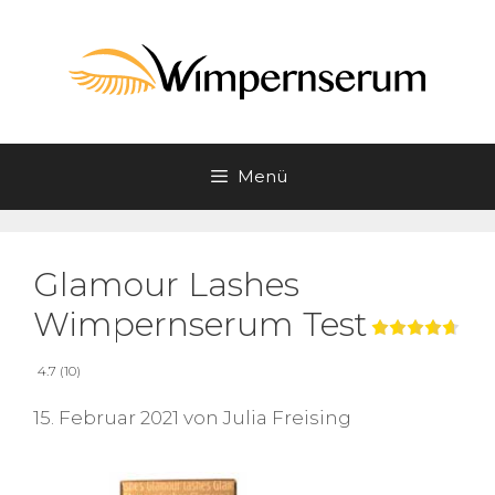
Zum
Inhalt
springen
Menü
Glamour Lashes
Wimpernserum Test
4.7 (10)
15. Februar 2021
von
Julia Freising