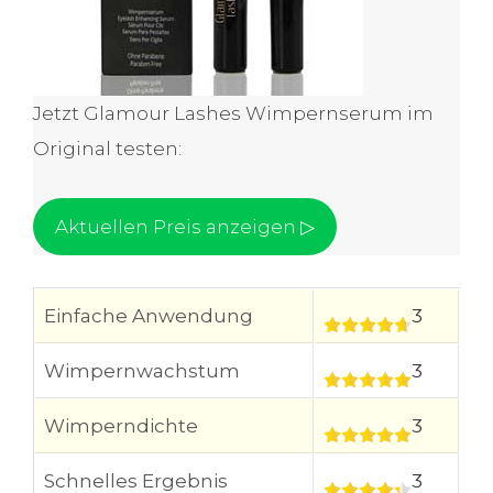
Jetzt Glamour Lashes Wimpernserum im
Original testen:
Aktuellen Preis anzeigen ▷
Einfache Anwendung
3
Wimpernwachstum
3
Wimperndichte
3
Schnelles Ergebnis
3