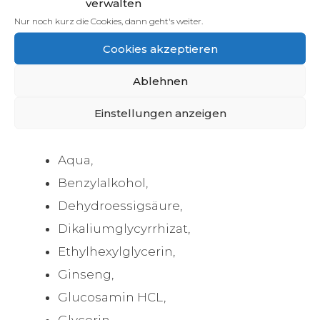
verwalten
Nur noch kurz die Cookies, dann geht's weiter.
Inhaltsstoffe von Glamour
Cookies akzeptieren
Lashes
Ablehnen
Die Bestandteile und Wirkstoffe des
Einstellungen anzeigen
Glamour Lashes Wimpernserums sind:
Aqua,
Benzylalkohol,
Dehydroessigsäure,
Dikaliumglycyrrhizat,
Ethylhexylglycerin,
Ginseng,
Glucosamin HCL,
Glycerin,