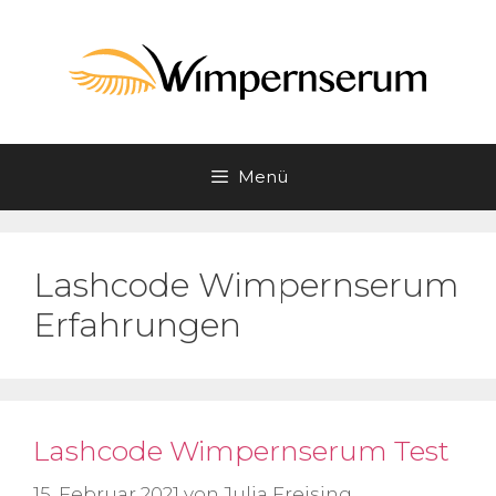
Zum
Inhalt
springen
Menü
Lashcode Wimpernserum
Erfahrungen
Lashcode Wimpernserum Test
15. Februar 2021
von
Julia Freising