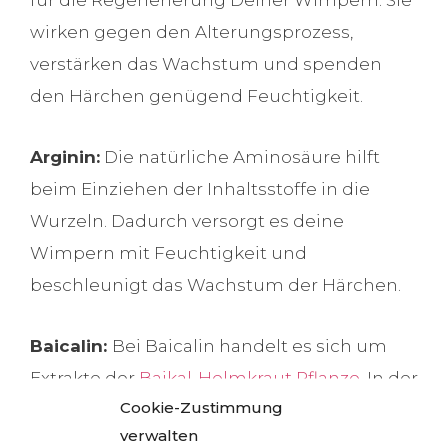
für die Regenerierung Deiner Wimpern. Sie
wirken gegen den Alterungsprozess,
verstärken das Wachstum und spenden
den Härchen genügend Feuchtigkeit.
Arginin:
Die natürliche Aminosäure hilft
beim Einziehen der Inhaltsstoffe in die
Wurzeln. Dadurch versorgt es deine
Wimpern mit Feuchtigkeit und
beschleunigt das Wachstum der Härchen.
Baicalin:
Bei Baicalin handelt es sich um
Extrakte der
Baikal-Helmkraut Pflanze
. In der
Cookie-Zustimmung
Pflanze sind Flavonoide, die den
verwalten
Alterungsprozess aufhalten können und