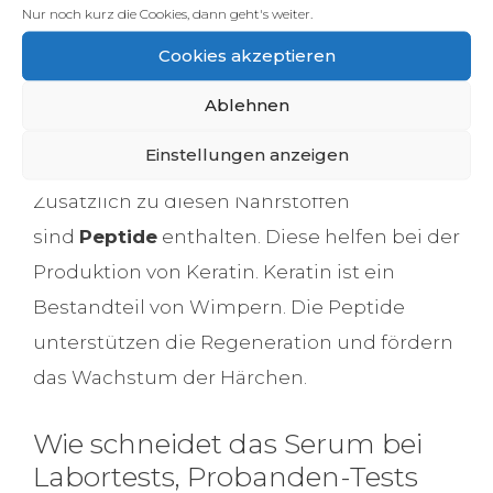
Nur noch kurz die Cookies, dann geht's weiter.
einen Schutzfilm um Deine Wimpern
Cookies akzeptieren
bilden. Das Kraut gilt als pflanzlicher UV-
Filter und schützt Deine Augen vor direkter
Ablehnen
Sonneneinstrahlung.
Einstellungen anzeigen
Zusätzlich zu diesen Nährstoffen
sind
Peptide
enthalten. Diese helfen bei der
Produktion von Keratin. Keratin ist ein
Bestandteil von Wimpern. Die Peptide
unterstützen die Regeneration und fördern
das Wachstum der Härchen.
Wie schneidet das Serum bei
Labortests, Probanden-Tests