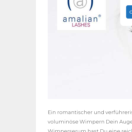
C
Ein romantischer und verführeri
voluminöse Wimpern Dein Augen
Wimperserum hast Du eine reichh