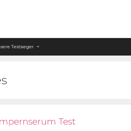
sere Testsieger
es
impernserum Test